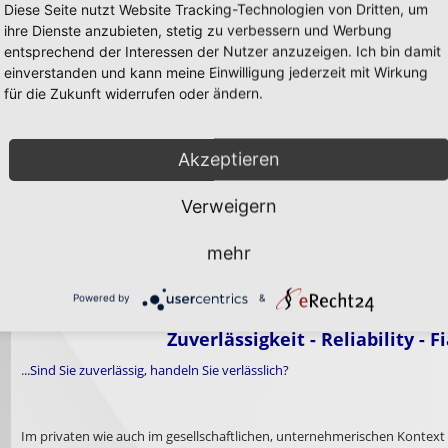
Diese Seite nutzt Website Tracking-Technologien von Dritten, um
KONTAKTANGEBOT:
ihre Dienste anzubieten, stetig zu verbessern und Werbung
entsprechend der Interessen der Nutzer anzuzeigen. Ich bin damit
In Bezug auf Think können Sie mir Ihre Sichtweisen gern mitteilen unter:
einverstanden und kann meine Einwilligung jederzeit mit Wirkung
> info@michael-roloff.de
für die Zukunft widerrufen oder ändern.
Akzeptieren
Verweigern
mehr
Zuverlässigkeit
Powered by
&
Zuverlässigkeit - Reliability - Fi
.
..Sind Sie zuverlässig, handeln Sie verlässlich?
Im privaten wie auch im gesellschaftlichen, unternehmerischen Kontext gi