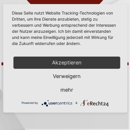
Diese Seite nutzt Website Tracking-Technologien von
Dritten, um ihre Dienste anzubieten, stetig zu
verbessern und Werbung entsprechend der Interessen
der Nutzer anzuzeigen. Ich bin damit einverstanden
und kann meine Einwilligung jederzeit mit Wirkung für
die Zukunft widerrufen oder ändern.
Akzeptieren
Verweigern
EQ Emotionale Intelligenz
Bitte geben Sie das Passwort ein, um zum Inhalt des Bereichs "EQ 
mehr
Emotionale Intelligenz" zu gelangen.
Sollten Sie kein Passwort erhalten haben, können Sie gerne Kontakt
Powered by
&
mit mir aufnehmen.